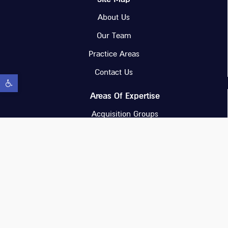
About Us
Our Team
Practice Areas
Contact Us
Open toolbar
Areas Of Expertise
Acquisition Groups
Combination transactions
Business Mediation (Mitigation)
Litigation
Urban Renewal – Evacuation and
Construction
Demolition and Construction