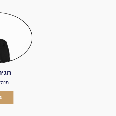
חגית
מנהל
עו