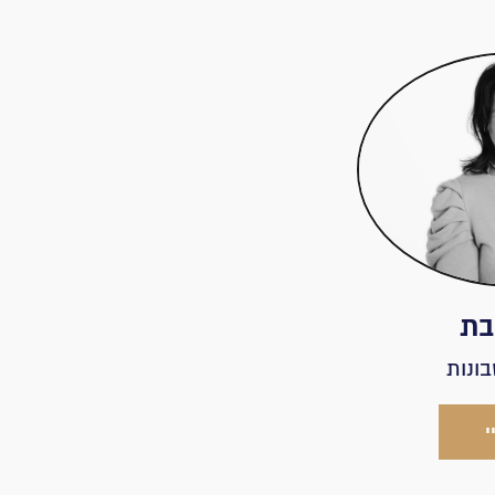
בת
ונות
י