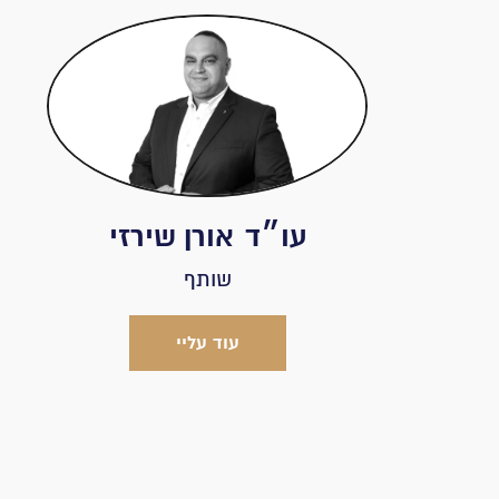
עו״ד
אורן שירזי
שותף
עוד עליי