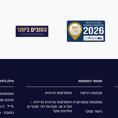
תחומי התמחות
אילן גלז
קבוצות רכישה
התחדשות עירונית
וואטסאפ: s://wa.me/97236114920
טלפון משרד : 20
עסקאות קומבינציה
התחדשות עירונית בניינית –
מייל : headoffice@glaser-law.co.il
תמ”א 38, תוכניות לפי סעיף 23
וחלופת שקד
גישור עסקי