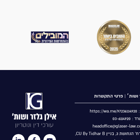
ר ושות׳ | פרטי התקשרות
http
03-61149
כתובת : רח’ הנחושת 3, בניין CU By Tidhar B,