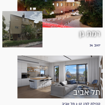
רמת גן
יואב 34
תל אביב
קהילת לודג 1-37 תל אביב