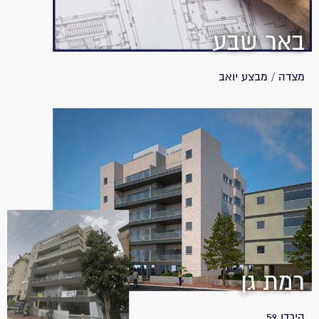
באר שבע
מצדה / מבצע יואב
רמת גן
הירדן 59